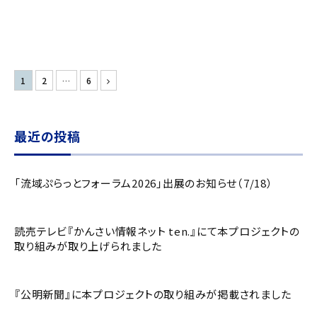
投
次
1
2
…
6
稿
へ
の
ペ
最近の投稿
ー
ジ
「流域ぷらっとフォーラム2026」出展のお知らせ（7/18）
送
り
読売テレビ『かんさい情報ネット ten.』にて本プロジェクトの
取り組みが取り上げられました
『公明新聞』に本プロジェクトの取り組みが掲載されました